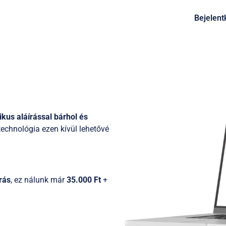
Bejelent
ikus aláírással bárhol és
technológia ezen kívül lehetővé
rás
,
ez nálunk már
35.000 Ft
+