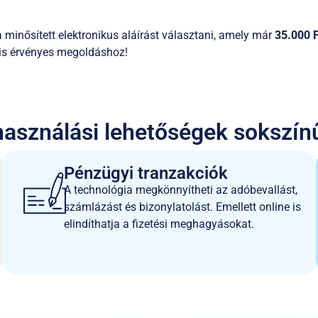
a minősített elektronikus aláírást választani, amely már
35.000 F
g is érvényes megoldáshoz!
használási lehetőségek sokszí
Pénzügyi tranzakciók
A technológia megkönnyítheti az adóbevallást,
számlázást és bizonylatolást. Emellett online is
elindíthatja a fizetési meghagyásokat.