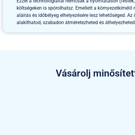
Ezzel a technológiával nemcsak a nyomtatáson (festék, 
költségeken is spórolhatsz. Emellett a környezetkímél
aláírás és időbélyeg elhelyezésére lesz lehetőséged. Az 
alakíthatod, szabadon átméretezheted és áthelyezheted 
Vásárolj minősítet