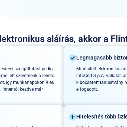
lektronikus aláírás, akkor a Flin
Legmagasabb biztons
lesítési szolgáltatást pedig
Minősített elektronikus al
ellett szeretnénk a lehető
InfoCert S.p.A. vállalat,
tot, így munkanapokon 9 és
kibocsátott tanúsítvány m
. Innentől kezdve már
elfogadott.
Hitelesítés több üzle