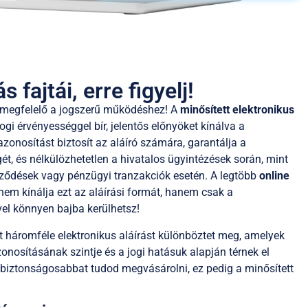
ás fajtái, erre figyelj!
” megfelelő a jogszerű működéshez! A
minősített elektronikus
gi érvényességgel bír, jelentős előnyöket kínálva a
zonosítást biztosít az aláíró számára, garantálja a
, és nélkülözhetetlen a hivatalos ügyintézések során, mint
erződések vagy pénzügyi tranzakciók esetén. A legtöbb
online
nem kínálja ezt az aláírási formát, hanem csak a
el könnyen bajba kerülhetsz!
 háromféle elektronikus aláírást különböztet meg, amelyek
zonosításának szintje és a jogi hatásuk alapján térnek el
egbiztonságosabbat tudod megvásárolni, ez pedig a minősített