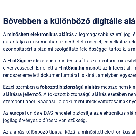
Bővebben a különböző digitális alá
A
minősített elektronikus aláírás
a legmagasabb szintű jogi ér
garantálja a dokumentumok sérthetetlenségét, és nélkülözhetet
azonosításért a bizalmi szolgáltató felelősséggel tartozik, a mi
A
FlintSign
rendszerében minden aláírt dokumentum minősített i
érvényességét. Emellett a
FlintSign.hu
mögött az Infocert áll,
rendszer emellett dokumentumtárat is kínál, amelyben egysz
Ezzel szemben a
fokozott biztonságú aláírás
messze nem kínál
aláírásra jellemző. A fokozott biztonságú aláírás esetében n
szempontjából. Ráadásul a dokumentumok változásainak nyomo
Az európai uniós eIDAS rendelet biztosítja az elektronikus aláí
jogilag érvényes aláírásra van szükség.
Az aláírás különböző típusai közül a minősített elektronikus 