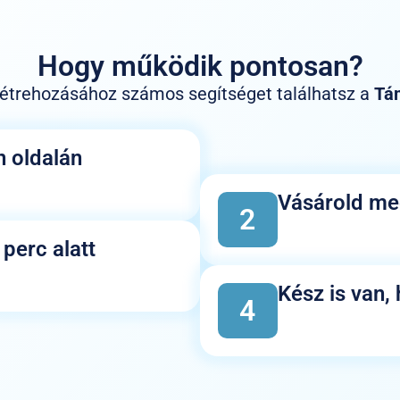
Hogy működik pontosan?
s létrehozásához számos segítséget találhatsz a
Tá
n oldalán
Vásárold meg
2
perc alatt
Kész is van,
4