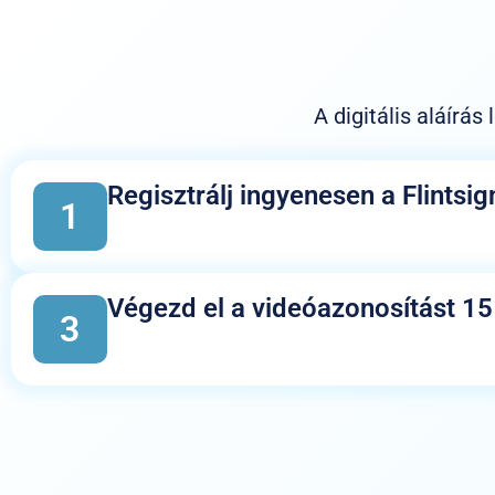
A digitális aláírá
Regisztrálj ingyenesen a Flintsig
1
Végezd el a videóazonosítást 15 
3