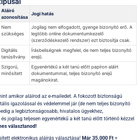
típusai
Aláíró
Jogi hatás
azonosítása
Nem
Jogilag nem elfogadott, gyenge bizonyító erő. A
szükséges
legtöbb online dokumentumkezelő
(szerződéskezelő rendszer) ezt biztosítja csak.
Digitális
Írásbeliségnek megfelel, de nem teljes bizonyító
tanúsítvány
erejű.
Szigorú,
Egyenértékű a két tanú előtt papíron aláírt
minősített
dokumentummal, teljes bizonyító erejű
magánokirat.
mint amikor aláírod az e-mailedet. A fokozott biztonságú
tális igazolással és védelemmel jár (de nem teljes bizonyító
s pedig a legbiztonságosabb, hivatalos ügyekhez,
s jogilag teljesen egyenértékű a két tanú előtt történő kézzel
mes választanod!
tett elektronikus aláírás választása!
Már 35.000 Ft
+