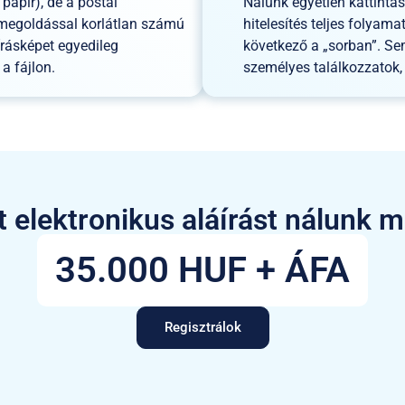
papír), de a postai
Nálunk egyetlen kattintás
ő megoldással korlátlan számú
hitelesítés teljes folyam
írásképet egyedileg
következő a „sorban”. S
a fájlon.
személyes találkozzatok,
t elektronikus aláírást nálunk 
35.000 HUF + ÁFA
Regisztrálok