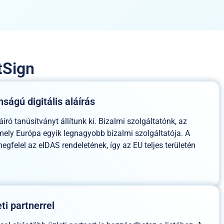
tSign
ágú digitális aláírás
áíró tanúsítványt állítunk ki. Bizalmi szolgáltatónk, az
 amely Európa egyik legnagyobb bizalmi szolgáltatója. A
egfelel az eIDAS rendeletének, így az EU teljes területén
ti partnerrel