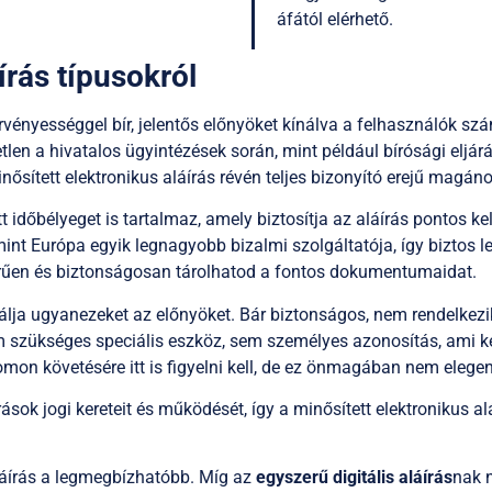
áfától
elérhető.
írás típusokról
vényességgel bír, jelentős előnyöket kínálva a felhasználók szá
len a hivatalos ügyintézések során, mint például bírósági eljá
nősített elektronikus aláírás révén teljes bizonyító erejű magánok
dőbélyeget is tartalmaz, amely biztosítja az aláírás pontos ke
 mint Európa egyik legnagyobb bizalmi szolgáltatója, így biztos 
erűen és biztonságosan tárolhatod a fontos dokumentumaidat.
ja ugyanezeket az előnyöket. Bár biztonságos, nem rendelkezik 
em szükséges speciális eszköz, sem személyes azonosítás, ami k
n követésére itt is figyelni kell, de ez önmagában nem elege
rások jogi kereteit és működését, így a minősített elektronikus a
aláírás a legmegbízhatóbb. Míg az
egyszerű digitális aláírás
nak n