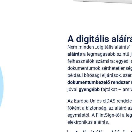
A digitális aláír
Nem minden „digitális aláírás
aláírás
a legmagasabb szintű jo
felhasználók számára: egyedi a
dokumentumok sérthetetlenségét
például bírósági eljárások, sz
dokumentumkezelő rendszer
jóval
gyengébb
fajtákat – amiv
Az Európa Uniós eIDAS rendelet
főként a biztonság, az aláíró a
egymástól. A FlintSign-tól a l
elektronikus aláírás.