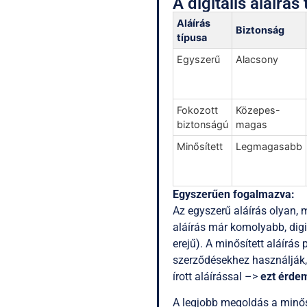
A digitális aláírás 
Aláírás
Biztonság
típusa
Egyszerű
Alacsony
Fokozott
Közepes-
biztonságú
magas
Minősített
Legmagasabb
Egyszerűen fogalmazva:
Az egyszerű aláírás olyan, 
aláírás már komolyabb, digi
erejű). A minősített aláírá
szerződésekhez használják, é
írott aláírással –>
ezt érde
A legjobb megoldás a minősí