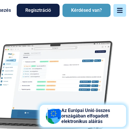
kezés
Regisztráció
Kérdésed van?
Az Európai Unió összes
országában elfogadott
elektronikus aláírás