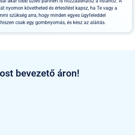
sal akár több üzleti partnert is hozzáadhatsz a listához. A
atát nyomon követheted és értesítést kapsz, ha Te vagy a
emmi szükség arra, hogy minden egyes ügyfeleddel
 hiszen csak egy gombnyomás, és kész az aláírás.
most bevezető áron!