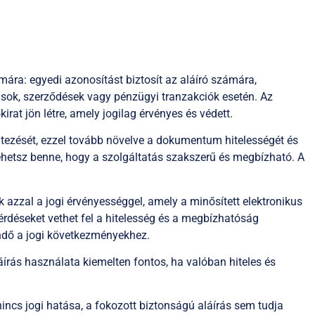
mára: egyedi azonosítást biztosít az aláíró számára,
rások, szerződések vagy pénzügyi tranzakciók esetén. Az
irat jön létre, amely jogilag érvényes és védett.
ltezését, ezzel tovább növelve a dokumentum hitelességét és
lehetsz benne, hogy a szolgáltatás szakszerű és megbízható. A
azzal a jogi érvényességgel, amely a minősített elektronikus
érdéseket vethet fel a hitelesség és a megbízhatóság
ndő a jogi következményekhez.
láírás használata kiemelten fontos, ha valóban hiteles és
incs jogi hatása, a fokozott biztonságú aláírás sem tudja