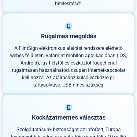
hitelesítését.
Rugalmas megoldás
A FlintSign elektronikus aláírási rendszere elérhető
webes felületen, valamint mobilon applikációban (iOS,
Android), így helytől és eszköztől függetlenül
rugalmasan használhatod, csupán internetkapcsolat
kell hozzá. Az aláíráshoz külső eszközre pl.
kártyaolvasó, USB nincs szükség.
Kockázatmentes választás
Szolgáltatásunk biztonságát az InfoCert, Európa
legnagyobb bizalmi szolgáltatója garantálja 10 millió