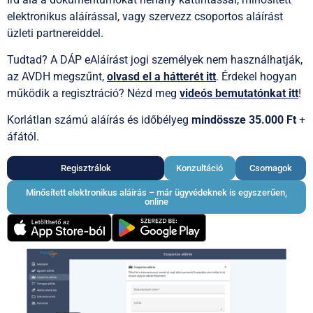
elektronikus aláírással, vagy szervezz csoportos aláírást
üzleti partnereiddel.
Tudtad? A DÁP eAláírást jogi személyek nem használhatják,
az AVDH megszűnt,
olvasd el a hátterét itt
. Érdekel hogyan
működik a regisztráció? Nézd meg
videós bemutatónkat itt
!
Korlátlan számú aláírás és időbélyeg
mindössze 35.000 Ft
+
áfától.
Regisztrálok
Konzultáció
Csomagok
Minősített elektronikus aláírás – már ügyvédeknek is egyszerűen,
online