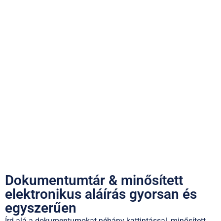
Dokumentumtár & minősített
elektronikus aláírás gyorsan és
egyszerűen
Írd alá a dokumentumokat néhány kattintással, minősített