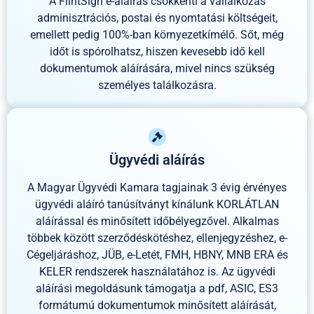
A FlintSign e-aláírás csökkenti a vállalkozás
adminisztrációs, postai és nyomtatási költségeit,
emellett pedig 100%-ban környezetkímélő. Sőt, még
időt is spórolhatsz, hiszen kevesebb idő kell
dokumentumok aláírására, mivel nincs szükség
személyes találkozásra.
Ügyvédi aláírás
A Magyar Ügyvédi Kamara tagjainak 3 évig érvényes
ügyvédi aláíró tanúsítványt kínálunk KORLÁTLAN
aláírással és minősített időbélyegzővel. Alkalmas
többek között szerződéskötéshez, ellenjegyzéshez, e-
Cégeljáráshoz, JÜB, e-Letét, FMH, HBNY, MNB ERA és
KELER rendszerek használatához is. Az ügyvédi
aláírási megoldásunk támogatja a pdf, ASIC, ES3
formátumú dokumentumok minősített aláírását,