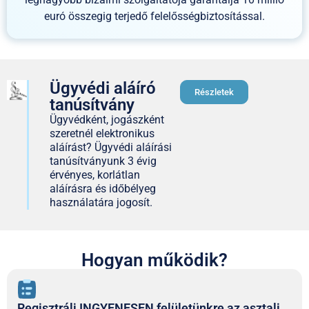
euró összegig terjedő felelősségbiztosítással.
Ügyvédi aláíró
Részletek
tanúsítvány
Ügyvédként, jogászként
szeretnél elektronikus
aláírást? Ügyvédi aláírási
tanúsítványunk 3 évig
érvényes, korlátlan
aláírásra és időbélyeg
használatára jogosít.
Hogyan működik?
Regisztrálj INGYENESEN felületünkre az asztali