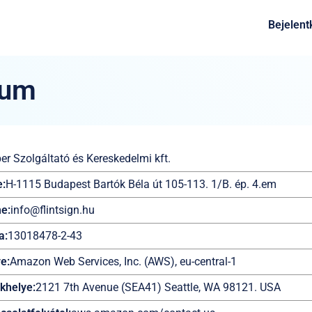
Bejelent
zum
er Szolgáltató és Kereskedelmi kft.
e:
H-1115 Budapest Bartók Béla út 105-113. 1/B. ép. 4.em
me:
info@flintsign.hu
a:
13018478-2-43
e:
Amazon Web Services, Inc. (AWS), eu-central-1
ékhelye:
2121 7th Avenue (SEA41) Seattle, WA 98121. USA