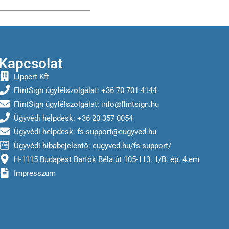
Kapcsolat
Lippert Kft
FlintSign ügyfélszolgálat: +36 70 701 4144
FlintSign ügyfélszolgálat:
info@flintsign.hu
Ügyvédi helpdesk: +36 20 357 0054
Ügyvédi helpdesk:
fs-support@eugyved.hu
Ügyvédi hibabejelentő: eugyved.hu/fs-support/
H-1115 Budapest Bartók Béla út 105-113. 1/B. ép. 4.em
Impresszum