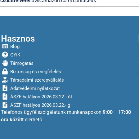
csolatfelvétel:
aws.amazon.com/contact-us
Hasznos
Blog
GYIK
Támogatás
Biztonság és megfelelés
Társadalmi szerepvállalás
Adatvédelmi nyilatkozat
ÁSZF hatályos 2026.03.22.-től
ÁSZF hatályos 2026.03.22.-ig
Telefonos ügyfélszolgálatunk munkanapokon
9:00 – 17:00
óra között
elérhető.