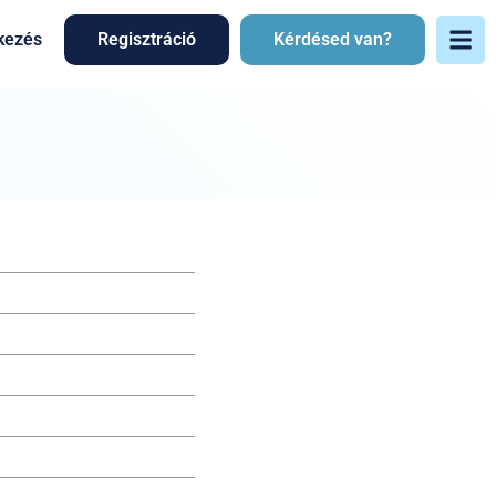
kezés
Regisztráció
Kérdésed van?