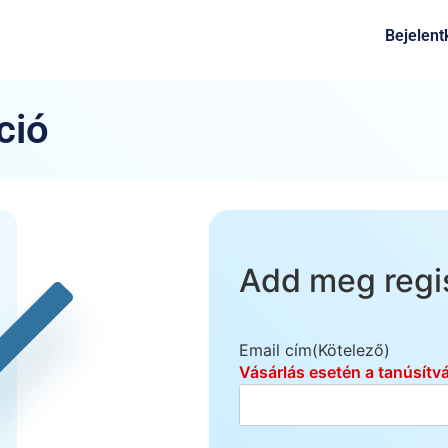
Bejelent
ció
Add meg regis
Email cím
(Kötelező)
Vásárlás esetén a tanúsítv