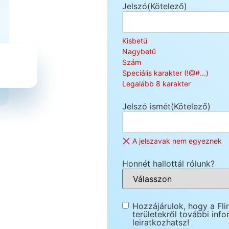
Jelszó
(Kötelező)
Kisbetű
Nagybetű
Szám
Speciális karakter (!@#...)
Legalább 8 karakter
Jelszó ismét
(Kötelező)
A jelszavak nem egyeznek
Honnét hallottál rólunk?
Hírlevél
Hozzájárulok, hogy a Fli
területekről további inf
feliratkozás
leiratkozhatsz!