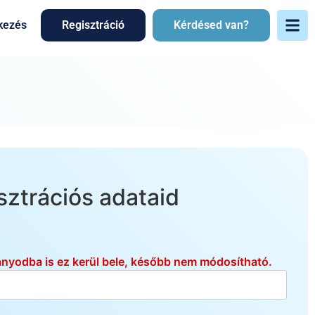
kezés
Regisztráció
Kérdésed van?
ztrációs adataid
ányodba is ez kerül bele, később nem módosítható.