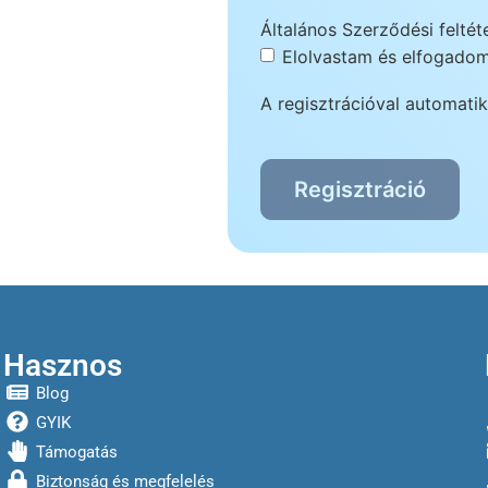
Általános Szerződési feltét
Elolvastam és elfogado
A regisztrációval automat
Hasznos
Blog
GYIK
Támogatás
Biztonság és megfelelés