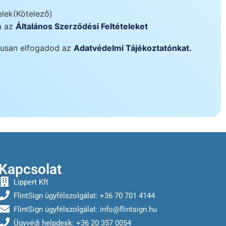
elek
(Kötelező)
m az
Általános Szerződési Feltételeket
ikusan elfogadod az
Adatvédelmi Tájékoztatónkat.
Kapcsolat
Lippert Kft
FlintSign ügyfélszolgálat: +36 70 701 4144
FlintSign ügyfélszolgálat:
info@flintsign.hu
Ügyvédi helpdesk: +36 20 357 0054