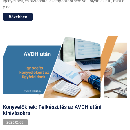
igényeknek, és biztonsági szempontból sem volt olyan szintű, mint a
piaci
Bővebben
Könyvelőknek: Felkészülés az AVDH utáni
kihívásokra
2025.01.08.