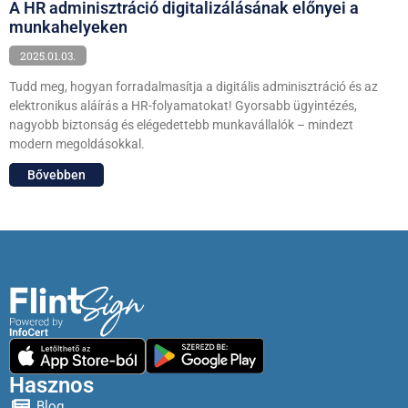
A HR adminisztráció digitalizálásának előnyei a
munkahelyeken
2025.01.03.
Tudd meg, hogyan forradalmasítja a digitális adminisztráció és az
elektronikus aláírás a HR-folyamatokat! Gyorsabb ügyintézés,
nagyobb biztonság és elégedettebb munkavállalók – mindezt
modern megoldásokkal.
Bővebben
Hasznos
Blog