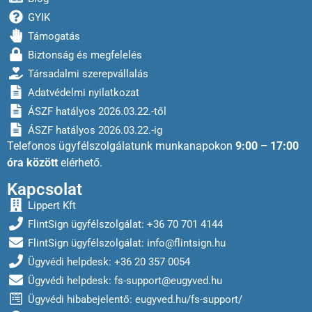
GYIK
Támogatás
Biztonság és megfelelés
Társadalmi szerepvállalás
Adatvédelmi nyilatkozat
ÁSZF hatályos 2026.03.22.-től
ÁSZF hatályos 2026.03.22.-ig
Telefonos ügyfélszolgálatunk munkanapokon
9:00 – 17:00
óra között
elérhető.
Kapcsolat
Lippert Kft
FlintSign ügyfélszolgálat: +36 70 701 4144
FlintSign ügyfélszolgálat:
info@flintsign.hu
Ügyvédi helpdesk: +36 20 357 0054
Ügyvédi helpdesk:
fs-support@eugyved.hu
Ügyvédi hibabejelentő: eugyved.hu/fs-support/