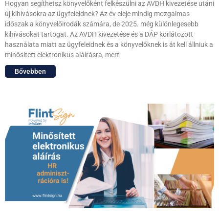
Hogyan segíthetsz könyvelőként felkészülni az AVDH kivezetése utáni
új kihívásokra az ügyfeleidnek? Az év eleje mindig mozgalmas
időszak a könyvelőirodák számára, de 2025. még különlegesebb
kihívásokat tartogat. Az AVDH kivezetése és a DÁP korlátozott
használata miatt az ügyfeleidnek és a könyvelőknek is át kell állniuk a
minősített elektronikus aláírásra, mert
Bővebben