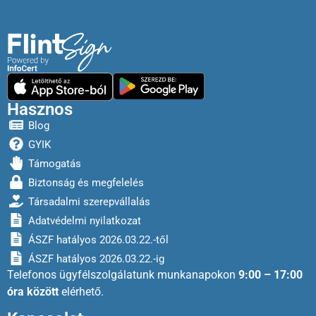
Hasznos
Blog
GYIK
Támogatás
Biztonság és megfelelés
Társadalmi szerepvállalás
Adatvédelmi nyilatkozat
ÁSZF hatályos 2026.03.22.-től
ÁSZF hatályos 2026.03.22.-ig
Telefonos ügyfélszolgálatunk munkanapokon
9:00 – 17:00
óra között
elérhető.