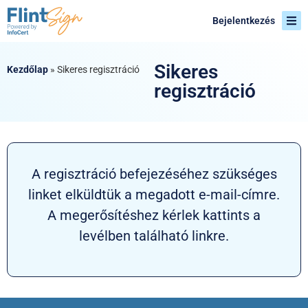
Bejelentkezés
Sikeres
Kezdőlap
»
Sikeres regisztráció
regisztráció
A regisztráció befejezéséhez szükséges
linket elküldtük a megadott e-mail-címre.
A megerősítéshez kérlek kattints a
levélben található linkre.