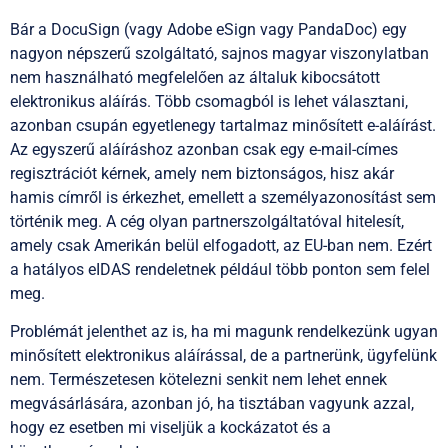
Bár a DocuSign (vagy Adobe eSign vagy PandaDoc) egy
nagyon népszerű szolgáltató, sajnos magyar viszonylatban
nem használható megfelelően az általuk kibocsátott
elektronikus aláírás. Több csomagból is lehet választani,
azonban csupán egyetlenegy tartalmaz minősített e-aláírást.
Az egyszerű aláíráshoz azonban csak egy e-mail-címes
regisztrációt kérnek, amely nem biztonságos, hisz akár
hamis címről is érkezhet, emellett a személyazonosítást sem
történik meg. A cég olyan partnerszolgáltatóval hitelesít,
amely csak Amerikán belül elfogadott, az EU-ban nem. Ezért
a hatályos eIDAS rendeletnek például több ponton sem felel
meg.
Problémát jelenthet az is, ha mi magunk rendelkezünk ugyan
minősített elektronikus aláírással, de a partnerünk, ügyfelünk
nem. Természetesen kötelezni senkit nem lehet ennek
megvásárlására, azonban jó, ha tisztában vagyunk azzal,
hogy ez esetben mi viseljük a kockázatot és a