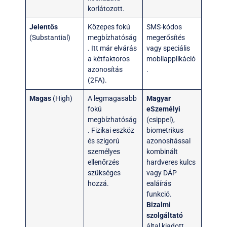
korlátozott.
Jelentős
Közepes fokú
SMS-kódos
(Substantial)
megbízhatóság
megerősítés
. Itt már elvárás
vagy speciális
a kétfaktoros
mobilapplikáció
azonosítás
.
(2FA).
Magas
(High)
A legmagasabb
Magyar
fokú
eSzemélyi
megbízhatóság
(csippel),
. Fizikai eszköz
biometrikus
és szigorú
azonosítással
személyes
kombinált
ellenőrzés
hardveres kulcs
szükséges
vagy DÁP
hozzá.
ealáírás
funkció.
Bizalmi
szolgáltató
által kiadott