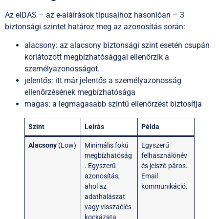
Az eIDAS – az e-aláírások típusaihoz hasonlóan – 3
biztonsági szintet határoz meg az azonosítás során:
alacsony: az alacsony biztonsági szint esetén csupán
korlátozott megbízhatósággal ellenőrzik a
személyazonosságot.
jelentős: itt már jelentős a személyazonosság
ellenőrzésének megbízhatósága
magas: a legmagasabb szintű ellenőrzést biztosítja
Szint
Leírás
Példa
Alacsony
(Low)
Minimális fokú
Egyszerű
megbízhatóság
felhasználónév
. Egyszerű
és jelszó páros.
azonosítás,
Email
ahol az
kommunikáció.
adathalászat
vagy visszaélés
kockázata