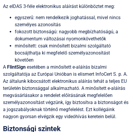
Az eIDAS 3-féle elektronikus aláírást különböztet meg:
egyszerű: nem rendelkezik joghatással, mivel nincs
személyes azonosítás
fokozott biztonságú: nagyobb megbízhatóságú, a
dokumentum változásai nyomonkövethetők
minősített: csak minősített bizalmi szolgáltató
bocsájthatja ki megfelelő személyazonosítást
követően
A
FlintSign
esetében a minősített e-aláírás bizalmi
szolgáltatója az Európai Unióban is elismert InfoCert S. p. A.
Az általunk kibocsátott elektronikus aláírás tehát a teljes EU
területén biztonsággal alkalmazható. A minősített e-aláírás
megvásárlásakor a rendelet előírásának megfelelően
személyazonosítást végzünk, így biztosítva a biztonságot és
a jogszabályoknak történő megfelelést. Ezt kollégáink
nagyon gyorsan elvégzik egy videóhívás keretein belül.
Biztonsági szintek