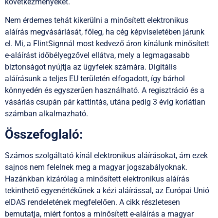
következményeket.
Nem érdemes tehát kikerülni a minősített elektronikus
aláírás megvásárlását, főleg, ha cég képviseletében járunk
el. Mi, a FlintSignnál most kedvező áron kínálunk minősített
e-aláírást időbélyegzővel ellátva, mely a legmagasabb
biztonságot nyújtja az ügyfelek számára. Digitális
aláírásunk a teljes EU területén elfogadott, így bárhol
könnyedén és egyszerűen használható. A regisztráció és a
vásárlás csupán pár kattintás, utána pedig 3 évig korlátlan
számban alkalmazható.
Összefoglaló:
Számos szolgáltató kínál elektronikus aláírásokat, ám ezek
sajnos nem felelnek meg a magyar jogszabályoknak.
Hazánkban kizárólag a minősített elektronikus aláírás
tekinthető egyenértékűnek a kézi aláírással, az Európai Unió
eIDAS rendeletének megfelelően. A cikk részletesen
bemutatja, miért fontos a minősített e-aláírás a magyar