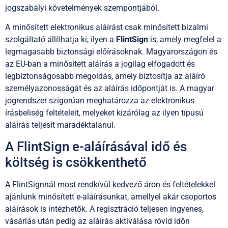
jogszabályi követelmények szempontjából.
A minősített elektronikus aláírást csak minősített bizalmi
szolgáltató állíthatja ki, ilyen a
FlintSign
is, amely megfelel a
legmagasabb biztonsági előírásoknak. Magyarországon és
az EU-ban a minősített aláírás a jogilag elfogadott és
legbiztonságosabb megoldás, amely biztosítja az aláíró
személyazonosságát és az aláírás időpontját is. A magyar
jogrendszer szigorúan meghatározza az elektronikus
írásbeliség feltételeit, melyeket kizárólag az ilyen típusú
aláírás teljesít maradéktalanul.
A FlintSign e-aláírásával idő és
költség is csökkenthető
A FlintSignnál most rendkívül kedvező áron és feltételekkel
ajánlunk minősített e-aláírásunkat, amellyel akár csoportos
aláírások is intézhetők. A regisztráció teljesen ingyenes,
vásárlás után pedig az aláírás aktiválása rövid időn