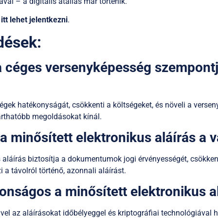
val – a digitális átállás már történik.
itt lehet jelentkezni
.
dések:
 a céges versenyképesség szempontj
 cégek hatékonyságát, csökkenti a költségeket, és növeli a versen
rthatóbb megoldásokat kínál.
a minősített elektronikus aláírás a 
s aláírás biztosítja a dokumentumok jogi érvényességét, csökken
i a távolról történő, azonnali aláírást.
onságos a minősített elektronikus a
el az aláírásokat időbélyeggel és kriptográfiai technológiával hi