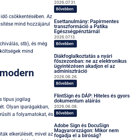
2026.07.31.
Bővebben
i idő csökkentésében. Az
Esettanulmány: Papírmentes
sítése mind hozzájárul
transzformáció a Patika
Egészségpénztárnál
2026.07.13.
chiválás, stb), és még
Bővebben
költségek mind
Diákfoglalkoztatás a nyári
főszezonban: ne az elektronikus
ügyintézésen akadjon el az
a modern
adminisztráció
2026.06.26.
Bővebben
FlintSign és DÁP: Hiteles és gyors
s típus jogilag
dokumentum aláírás
gét. Olyan iparágakban,
2026.06.08.
Bővebben
erűsíti a folyamatokat, és
Adobe Sign és DocuSign
Magyarországon: Mikor nem
iták elkerülését, mivel az
fogadja el a bíróság?