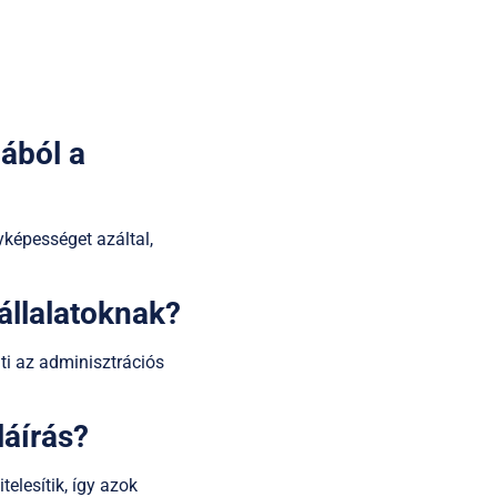
ából a
yképességet azáltal,
vállalatoknak?
ti az adminisztrációs
láírás?
telesítik, így azok