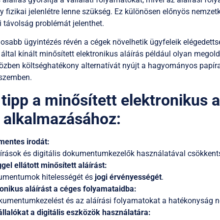
y fizikai jelenlétre lenne szükség. Ez különösen előnyös nemzetk
i távolság problémát jelenthet.
sabb ügyintézés révén a cégek növelhetik ügyfeleik elégedettség
által kínált minősített elektronikus aláírás például olyan megold
iközben költséghatékony alternatívát nyújt a hagyományos papír
szemben.
 tipp a minősített elektronikus a
ió alkalmazásához:
mentes irodát:
áírások és digitális dokumentumkezelők használatával csökkents
el ellátott minősített aláírást:
okumentumok hitelességét és
jogi érvényességét
.
ronikus aláírást a céges folyamataidba:
kumentumkezelést és az aláírási folyamatokat a hatékonyság n
lalókat a digitális eszközök használatára: