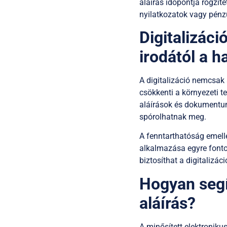
aláírás időpontja rögzí
nyilatkozatok vagy pénzü
Digitalizáci
irodától a 
A digitalizáció nemcsak 
csökkenti a környezeti t
aláírások és dokumentum
spórolhatnak meg.
A fenntarthatóság emelle
alkalmazása egyre fonto
biztosíthat a digitalizá
Hogyan segí
aláírás?
A minősített elektronikus