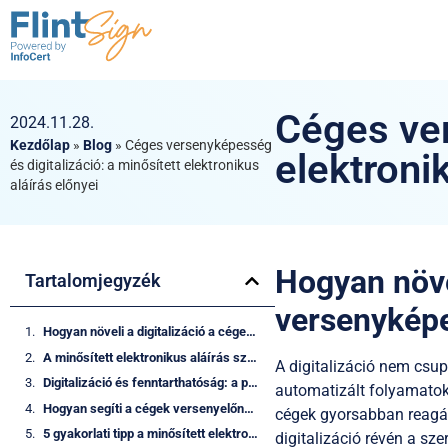
Céges ver
2024.11.28.
Kezdőlap
»
Blog
»
Céges versenyképesség
elektroni
és digitalizáció: a minősített elektronikus
aláírás előnyei
Hogyan növel
Tartalomjegyzék
versenykép
Hogyan növeli a digitalizáció a céges versenyképességet?
A minősített elektronikus aláírás szerepe a modern üzleti folyamatokban
A digitalizáció nem csu
Digitalizáció és fenntarthatóság: a papírmentes irodától a hatékony működésig
automatizált folyamatok
Hogyan segíti a cégek versenyelőnyét a minősített e-aláírás?
cégek gyorsabban reagálj
5 gyakorlati tipp a minősített elektronikus aláírás és digitalizáció alkalmazásához:
digitalizáció révén a sz