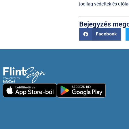
jogilag védettek és utó
Bejegyzés meg
Facebook