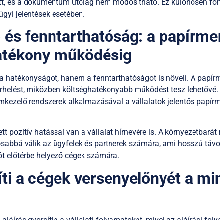
tett, és a dokumentum utólag nem módosítható. Ez különösen fo
gyi jelentések esetében.
ó és fenntarthatóság: a papírme
hatékony működésig
a hatékonyságot, hanem a fenntarthatóságot is növeli. A papírm
erhelést, miközben költséghatékonyabb működést tesz lehetővé. 
kezelő rendszerek alkalmazásával a vállalatok jelentős papír
tt pozitív hatással van a vállalat hírnevére is. A környezetbará
sabbá válik az ügyfelek és partnerek számára, ami hosszú távo
ciót előtérbe helyező cégek számára.
ti a cégek versenyelőnyét a min
 aláírás gyorsítja a vállalati folyamatokat, mivel az aláírási fol