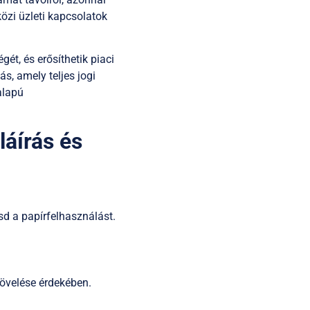
özi üzleti kapcsolatok
ét, és erősíthetik piaci
ás, amely teljes jogi
alapú
láírás és
d a papírfelhasználást.
övelése érdekében.