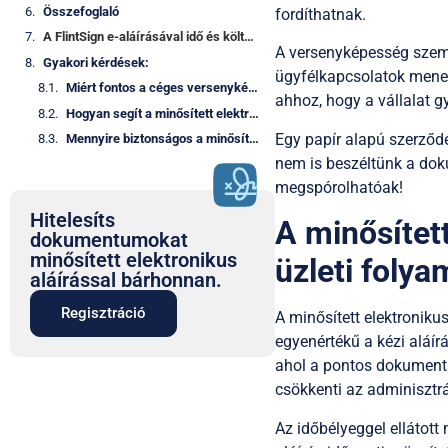
Összefoglaló
fordíthatnak.
A FlintSign e-aláírásával idő és költség is csökkenthető
A versenyképesség szempo
Gyakori kérdések:
ügyfélkapcsolatok mened
Miért fontos a céges versenyképesség szempontjából a digitalizáció?
ahhoz, hogy a vállalat g
Hogyan segít a minősített elektronikus aláírás a vállalatoknak?
Egy papír alapú szerződé
Mennyire biztonságos a minősített elektronikus aláírás?
nem is beszéltünk a do
megspórolhatóak!
Hitelesíts
A minősítet
dokumentumokat
minősített elektronikus
üzleti foly
aláírással bárhonnan.
Regisztráció
A minősített elektronikus
egyenértékű a kézi aláír
ahol a pontos dokumentá
csökkenti az adminisztrá
Az időbélyeggel ellátott 