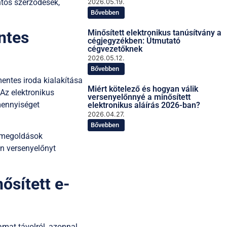
ntos szerződések,
2026.05.19.
Bővebben
ntes
Minősített elektronikus tanúsítvány a
cégjegyzékben: Útmutató
cégvezetőknek
2026.05.12.
Bővebben
entes iroda kialakítása
Miért kötelező és hogyan válik
Az elektronikus
versenyelőnnyé a minősített
mennyiséget
elektronikus aláírás 2026-ban?
2026.04.27.
Bővebben
t megoldások
n versenyelőnyt
ősített e-
yamat távolról, azonnal