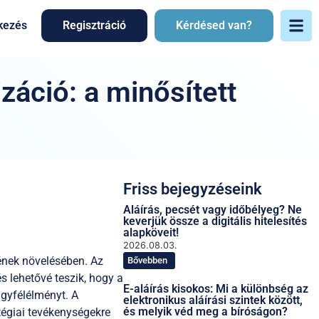
kezés
Regisztráció
Kérdésed van?
záció: a minősített
Friss bejegyzéseink
Aláírás, pecsét vagy időbélyeg? Ne
keverjük össze a digitális hitelesítés
alapköveit!
2026.08.03.
ének növelésében. Az
Bővebben
 lehetővé teszik, hogy a
E-aláírás kisokos: Mi a különbség az
ügyfélélményt. A
elektronikus aláírási szintek között,
és melyik véd meg a bíróságon?
tégiai tevékenységekre