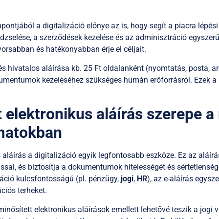
ntjából a digitalizáció előnye az is, hogy segít a piacra lépés
zselése, a szerződések kezelése és az adminisztráció egyszerű
yorsabban és hatékonyabban érje el céljait.
s hivatalos aláírása kb. 25 Ft oldalanként (nyomtatás, posta, ar
kumentumok kezeléséhez szükséges humán erőforrásról. Ezek a 
t elektronikus aláírás szerepe 
amatokban
 aláírás a digitalizáció egyik legfontosabb eszköze. Ez az aláírá
ással, és biztosítja a dokumentumok hitelességét és sértetlensé
ció kulcsfontosságú (pl. pénzügy,
jogi
,
HR
), az e-aláírás egysz
ciós terheket.
minősített elektronikus aláírások emellett lehetővé teszik a jogi v