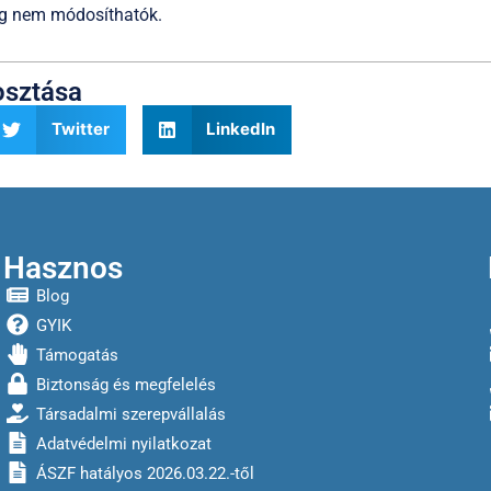
lag nem módosíthatók.
osztása
Twitter
LinkedIn
Hasznos
Blog
GYIK
Támogatás
Biztonság és megfelelés
Társadalmi szerepvállalás
Adatvédelmi nyilatkozat
ÁSZF hatályos 2026.03.22.-től