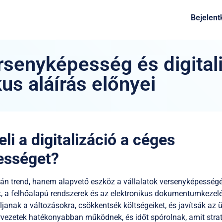
Bejelent
senyképesség és digitali
kus aláírás előnyei
i a digitalizáció a céges
ességet?
pán trend, hanem alapvető eszköz a vállalatok versenyképesség
, a felhőalapú rendszerek és az elektronikus dokumentumkezelés
anak a változásokra, csökkentsék költségeiket, és javítsák az 
ervezetek hatékonyabban működnek, és időt spórolnak, amit stra