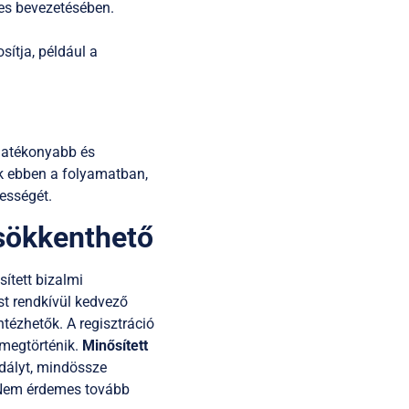
es bevezetésében.
sítja, például a
 hatékonyabb és
ik ebben a folyamatban,
lességét.
csökkenthető
sített bizalmi
ost rendkívül kedvező
ntézhetők. A regisztráció
 megtörténik.
Minősített
adályt, mindössze
! Nem érdemes tovább