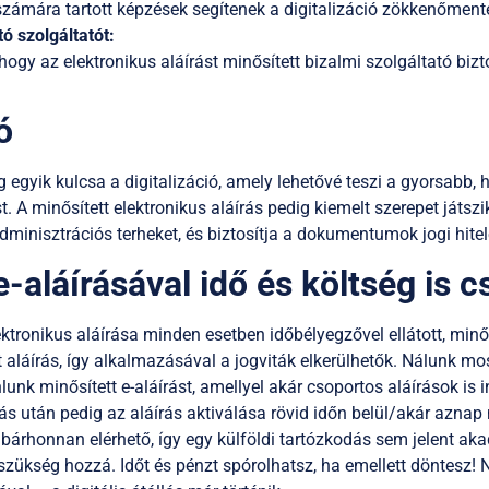
zámára tartott képzések segítenek a digitalizáció zökkenőment
ó szolgáltatót:
ogy az elektronikus aláírást minősített bizalmi szolgáltató bizto
ó
egyik kulcsa a digitalizáció, amely lehetővé teszi a gyorsabb,
 A minősített elektronikus aláírás pedig kiemelt szerepet játsz
adminisztrációs terheket, és biztosítja a dokumentumok jogi hite
e-aláírásával idő és költség is 
ektronikus aláírása minden esetben időbélyegzővel ellátott, minő
ott aláírás, így alkalmazásával a jogviták elkerülhetők. Nálunk m
nlunk minősített e-aláírást, amellyel akár csoportos aláírások is i
lás után pedig az aláírás aktiválása rövid időn belül/akár aznap
bárhonnan elérhető, így egy külföldi tartózkodás sem jelent ak
 szükség hozzá. Időt és pénzt spórolhatsz, ha emellett döntesz