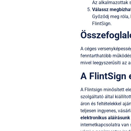
Az alkalmazottak s
Válassz megbízhat
Győződj meg róla, h
FlintSign.
Összefoglal
A céges versenyképesség 
fenntarthatóbb működést.
mivel leegyszerűsíti az 
A FlintSign 
A Flintsign minősített el
szolgáltató által kiállít
áron és feltételekkel ajá
teljesen ingyenes, vásár
elektronikus aláírásunk
internetkapcsolatra van