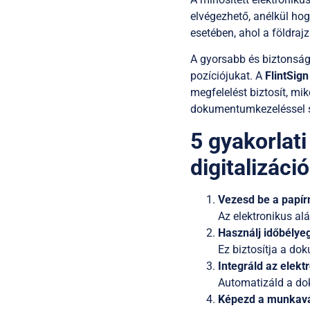
elvégezhető, anélkül hog
esetében, ahol a földrajz
A gyorsabb és biztonságo
pozíciójukat. A
FlintSign
megfelelést biztosít, m
dokumentumkezeléssel 
5 gyakorlati
digitalizác
Vezesd be a papír
Az elektronikus al
Használj időbélyegg
Ez biztosítja a d
Integráld az elekt
Automatizáld a do
Képezd a munkavál