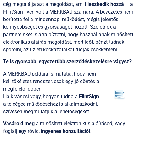
cég megtalálja azt a megoldást, ami
illeszkedik hozzá
– a
FlintSign ilyen volt a MERKBAU számára. A bevezetés nem
borította fel a mindennapi működést, mégis jelentős
könnyebbséget és gyorsaságot hozott. Szeretnék a
partnereinket is arra bíztatni, hogy használjanak minősített
elektronikus aláírás megoldást, mert időt, pénzt tudnak
spórolni, az üzleti kockázataikat tudják csökkenteni.
Te is gyorsabb, egyszerűbb szerződéskezelésre vágysz?
A MERKBAU példája is mutatja, hogy nem
kell tökéletes rendszer, csak egy jó döntés a
megfelelő időben.
Ha kíváncsi vagy, hogyan tudna a
FlintSign
a te céged működéséhez is alkalmazkodni,
szívesen megmutatjuk a lehetőségeket.
Vásárold meg
a minősített elektronikus aláírásod, vagy
foglalj egy rövid,
ingyenes konzultációt
.