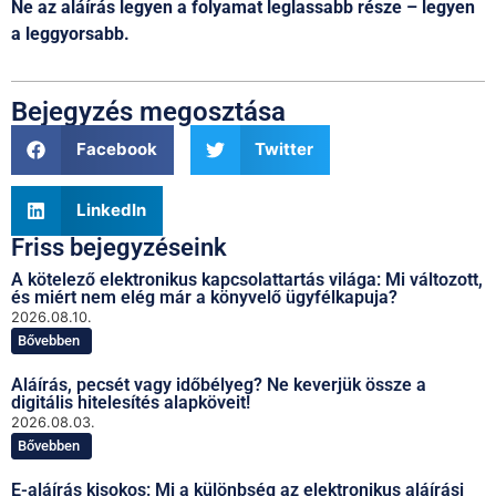
Ne az aláírás legyen a folyamat leglassabb része – legyen
a leggyorsabb.
Bejegyzés megosztása
Facebook
Twitter
LinkedIn
Friss bejegyzéseink
A kötelező elektronikus kapcsolattartás világa: Mi változott,
és miért nem elég már a könyvelő ügyfélkapuja?
2026.08.10.
Bővebben
Aláírás, pecsét vagy időbélyeg? Ne keverjük össze a
digitális hitelesítés alapköveit!
2026.08.03.
Bővebben
E-aláírás kisokos: Mi a különbség az elektronikus aláírási