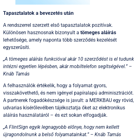
Tapasztalatok a bevezetés után
A rendszerrel szerzett első tapasztalatok pozitívak.
Különösen hasznosnak bizonyult a
tömeges aláírás
lehetősége, amely naponta több szerződés kezelését
egyszerűsíti.
„A tömeges aláírás funkcióval akár 10 szerződést is el tudunk
intézni egyetlen lépésben, akár mobiltelefon segítségével.”
–
Knáb Tamás
A felhasználók értékelik, hogy a folyamat gyors,
visszakövethető, és nem igényel papíralapú adminisztrációt.
A partnerek fogadókészsége is javult: a MERKBAU egy rövid,
udvarias kísérőlevélben tájékoztatja őket az elektronikus
aláírás használatáról – és ezt sokan elfogadják.
„A FlintSign egyik legnagyobb előnye, hogy nem kellett
újragondolnunk a belső folyamatainkat.” – Knáb Tamás