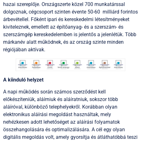
hazai szereplője. Országszerte közel 700 munkatárssal
dolgoznak, cégcsoport szinten évente 50-60 milliárd forintos
árbevétellel. Főként ipari és kereskedelmi létesítményeket
kiviteleznek, emellett az építőanyag- és a szerszám- és
szerszámgép kereskedelemben is jelentős a jelenlétük. Több
márkanév alatt működnek, és az ország szinte minden
régiójában aktívak.
A kiinduló helyzet
A napi működés során számos szerződést kell
előkészíteniük, aláírniuk és aláíratniuk, sokszor több
aláíróval, különböző telephelyekről. Korábban olyan
elektronikus aláírási megoldást használtak, mely
nehézkesen adott lehetőséget az aláírási folyamatok
összehangolására és optimalizálására. A cél egy olyan
digitális megoldás volt, amely gyorsítja és átláthatóbbá teszi