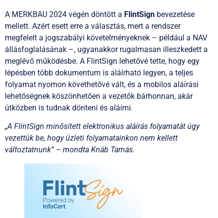
A MERKBAU 2024 végén döntött a
FlintSign
bevezetése
mellett. Azért esett erre a választás, mert a rendszer
megfelelt a jogszabályi követelményeknek – például a NAV
állásfoglalásának –, ugyanakkor rugalmasan illeszkedett a
meglévő működésbe. A FlintSign lehetővé tette, hogy egy
lépésben több dokumentum is aláírható legyen, a teljes
folyamat nyomon követhetővé vált, és a mobilos aláírási
lehetőségnek köszönhetően a vezetők bárhonnan, akár
útközben is tudnak dönteni és aláírni
.
„A FlintSign minősített elektronikus aláírás folyamatát úgy
vezettük be, hogy üzleti folyamatainkon nem kellett
változtatnunk” – mondta Knáb Tamás.