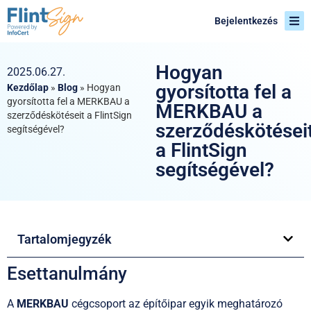
Bejelentkezés
Hogyan
2025.06.27.
gyorsította fel a
Kezdőlap
»
Blog
»
Hogyan
gyorsította fel a MERKBAU a
MERKBAU a
szerződéskötéseit a FlintSign
szerződéskötései
segítségével?
a FlintSign
segítségével?
Tartalomjegyzék
Esettanulmány
A
MERKBAU
cégcsoport az építőipar egyik meghatározó