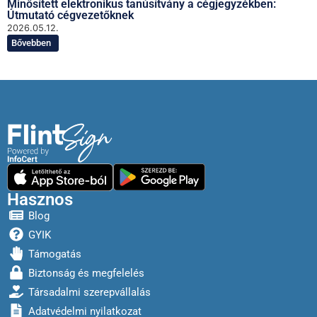
Minősített elektronikus tanúsítvány a cégjegyzékben:
Útmutató cégvezetőknek
2026.05.12.
Bővebben
Hasznos
Blog
GYIK
Támogatás
Biztonság és megfelelés
Társadalmi szerepvállalás
Adatvédelmi nyilatkozat