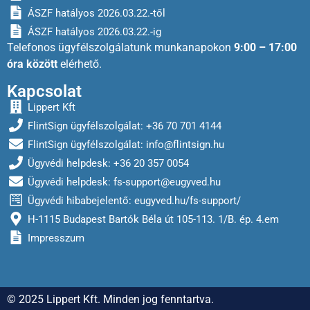
ÁSZF hatályos 2026.03.22.-től
ÁSZF hatályos 2026.03.22.-ig
Telefonos ügyfélszolgálatunk munkanapokon
9:00 – 17:00
óra között
elérhető.
Kapcsolat
Lippert Kft
FlintSign ügyfélszolgálat: +36 70 701 4144
FlintSign ügyfélszolgálat:
info@flintsign.hu
Ügyvédi helpdesk: +36 20 357 0054
Ügyvédi helpdesk:
fs-support@eugyved.hu
Ügyvédi hibabejelentő: eugyved.hu/fs-support/
H-1115 Budapest Bartók Béla út 105-113. 1/B. ép. 4.em
Impresszum
© 2025 Lippert Kft. Minden jog fenntartva.