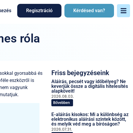
kezés
Regisztráció
Kérdésed van?
mes róla
Friss bejegyzéseink
l sokkal gyorsabbá és
éle eszközről is
Aláírás, pecsét vagy időbélyeg? Ne
keverjük össze a digitális hitelesítés
p nem vagyunk
alapköveit!
mutatjuk.
2026.08.03.
Bővebben
E-aláírás kisokos: Mi a különbség az
elektronikus aláírási szintek között,
és melyik véd meg a bíróságon?
2026.07.31.