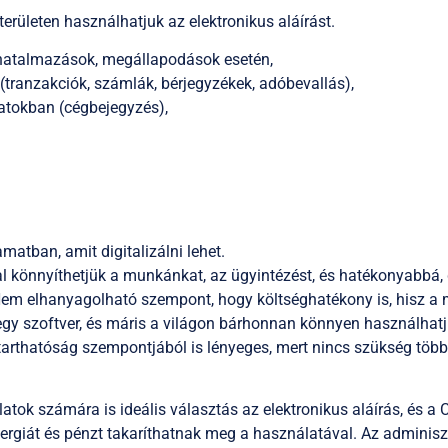
területen használhatjuk az elektronikus aláírást.
atalmazások, megállapodások esetén,
 (tranzakciók, számlák, bérjegyzékek, adóbevallás),
atokban (cégbejegyzés),
matban, amit digitalizálni lehet.
al könnyíthetjük a munkánkat, az ügyintézést, és hatékonyabbá,
em elhanyagolható szempont, hogy költséghatékony is, hisz a m
gy szoftver, és máris a világon bárhonnan könnyen használhatjuk
tarthatóság szempontjából is lényeges, mert nincs szükség több
alatok számára is ideális választás az elektronikus aláírás, és a
rgiát és pénzt takaríthatnak meg a használatával. Az adminisztr