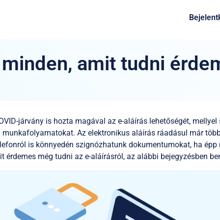
Bejelent
: minden, amit tudni érde
COVID-járvány is hozta magával az e-aláírás lehetőségét, mellye
 munkafolyamatokat. Az elektronikus aláírás ráadásul már többf
telefonról is könnyedén szignózhatunk dokumentumokat, ha ép
t érdemes még tudni az e-aláírásról, az alábbi bejegyzésben be