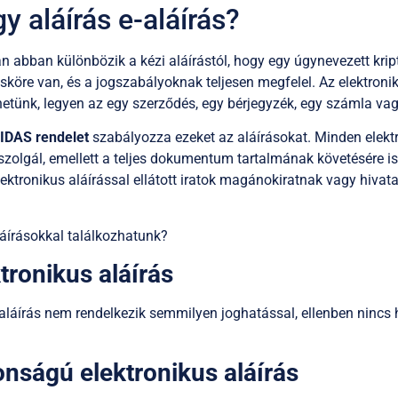
gy aláírás e-aláírás?
 abban különbözik a kézi aláírástól, hogy egy úgynevezett kript
köre van, és a jogszabályoknak teljesen megfelel. Az elektroni
etünk, legyen az egy szerződés, egy bérjegyzék, egy számla vag
IDAS rendelet
szabályozza ezeket az aláírásokat. Minden elektr
szolgál, emellett a teljes dokumentum tartalmának követésére is 
 elektronikus aláírással ellátott iratok magánokiratnak vagy hivat
aláírásokkal találkozhatunk?
tronikus aláírás
s aláírás nem rendelkezik semmilyen joghatással, ellenben nincs
onságú elektronikus aláírás