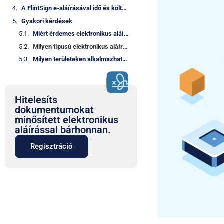
A FlintSign e-aláírásával idő és költség is csökkenthető
Gyakori kérdések
Miért érdemes elektronikus aláírást használni?
Milyen típusú elektronikus aláírások léteznek?
Milyen területeken alkalmazható az e-aláírás?
Hitelesíts
dokumentumokat
minősített elektronikus
aláírással bárhonnan.
Regisztráció