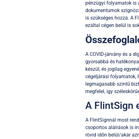
pénzügyi folyamatok is a
dokumentumok szignózása
is szükséges hozzá. A Fl
ezáltal cégen belül is s
Összefoglal
A COVID-járvány és a digi
gyorsabbá és hatékonyab
készül, és jogilag egyen
cégeljárási folyamatok, 
legmagasabb szintű bizton
megfelel, így széleskörű
A FlintSign 
A FlintSignnál most rend
csoportos aláírások is in
rövid időn belül/akár a