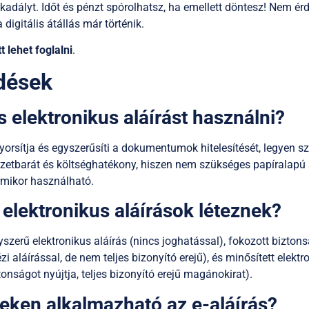
kadályt. Időt és pénzt spórolhatsz, ha emellett döntesz! Nem é
digitális átállás már történik.
tt lehet foglalni
.
dések
 elektronikus aláírást használni?
yorsítja és egyszerűsíti a dokumentumok hitelesítését, legyen sz
ezetbarát és költséghatékony, hiszen nem szükséges papíralapú 
rmikor használható.
 elektronikus aláírások léteznek?
szerű elektronikus aláírás (nincs joghatással), fokozott biztons
zi aláírással, de nem teljes bizonyító erejű), és minősített elektr
nságot nyújtja, teljes bizonyító erejű magánokirat).
teken alkalmazható az e-aláírás?