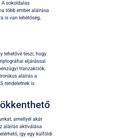
. A sokoldalas
ha több ember aláírása
a is van lehetőség,
ly lehetővé teszi, hogy
ptográfiai eljárással
 pénzügyi tranzakciók,
ronikus aláírás a
AS rendeletnek is
csökkenthető
unkat, amellyel akár
z aláírás aktiválása
érhető, így egy külföldi