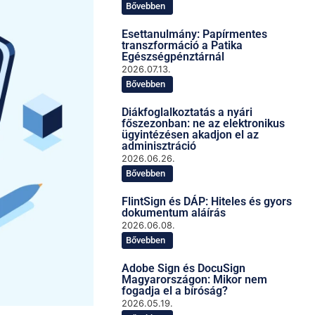
Bővebben
Esettanulmány: Papírmentes
transzformáció a Patika
Egészségpénztárnál
2026.07.13.
Bővebben
Diákfoglalkoztatás a nyári
főszezonban: ne az elektronikus
ügyintézésen akadjon el az
adminisztráció
2026.06.26.
Bővebben
FlintSign és DÁP: Hiteles és gyors
dokumentum aláírás
2026.06.08.
Bővebben
Adobe Sign és DocuSign
Magyarországon: Mikor nem
fogadja el a bíróság?
2026.05.19.