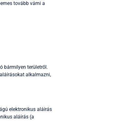
rdemes tovább várni a
ó bármilyen területről.
aláírásokat alkalmazni,
ágú elektronikus aláírás
onikus aláírás (a