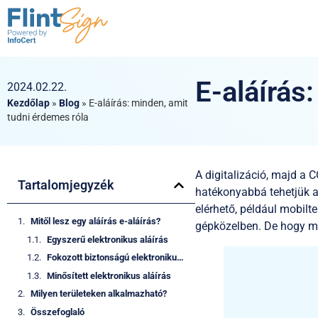
E-aláírás
2024.02.22.
Kezdőlap
»
Blog
»
E-aláírás: minden, amit
tudni érdemes róla
A digitalizáció, majd a 
Tartalomjegyzék
hatékonyabbá tehetjük a
elérhető, például mobil
Mitől lesz egy aláírás e-aláírás?
gépközelben. De hogy mi
Egyszerű elektronikus aláírás
Fokozott biztonságú elektronikus aláírás
Minősített elektronikus aláírás
Milyen területeken alkalmazható?
Összefoglaló