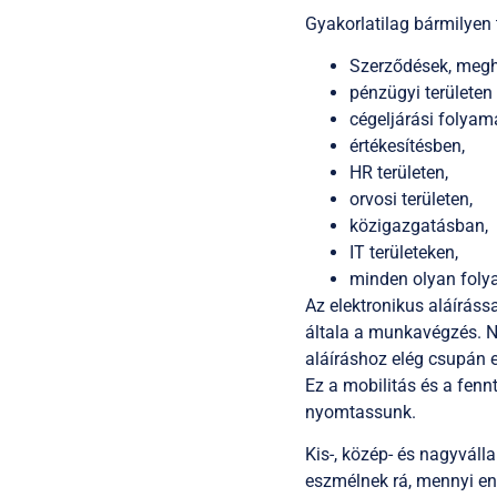
Gyakorlatilag bármilyen 
Szerződések, megh
pénzügyi területen
cégeljárási folyam
értékesítésben,
HR területen,
orvosi területen,
közigazgatásban,
IT területeken,
minden olyan folya
Az elektronikus aláíráss
általa a munkavégzés. N
aláíráshoz elég csupán e
Ez a mobilitás és a fenn
nyomtassunk.
Kis-, közép- és nagyváll
eszmélnek rá, mennyi ene