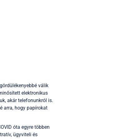
 gördülékenyebbé válik
inősített elektronikus
, akár telefonunkról is.
é arra, hogy papírokat
 COVID óta egyre többen
atív, ügyviteli és