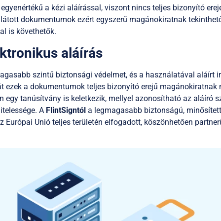
g egyenértékű a kézi aláírással, viszont nincs teljes bizonyító ere
 ellátott dokumentumok ezért egyszerű magánokiratnak tekinth
al is követhetők.
ktronikus aláírás
agasabb szintű biztonsági védelmet, és a használatával aláírt ir
hát ezek a dokumentumok teljes bizonyító erejű magánokiratnak 
n egy tanúsítvány is keletkezik, mellyel azonosítható az aláíró sz
hitelessége. A
FlintSigntól
a legmagasabb biztonságú, minősített 
 Európai Unió teljes területén elfogadott, köszönhetően partner