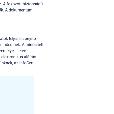
je. A fokozott biztonságú
etők. A dokumentum
atok teljes bizonyító
minősülnek. A minősített
emélye, illetve
elektronikus aláírás
ünknek, az InfoCert