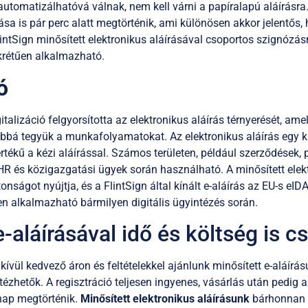
utomatizálhatóvá válnak, nem kell várni a papíralapú aláírásra
 is pár perc alatt megtörténik, ami különösen akkor jelentős, 
intSign minősített elektronikus aláírásával csoportos szignózásr
okrétűen alkalmazható.
ó
talizáció felgyorsította az elektronikus aláírás térnyerését, ame
bá tegyük a munkafolyamatokat. Az elektronikus aláírás egy kri
értékű a kézi aláírással. Számos területen, például szerződések,
HR és közigazgatási ügyek során használható. A minősített elekt
ságot nyújtja, és a FlintSign által kínált e-aláírás az EU-s eID
en alkalmazható bármilyen digitális ügyintézés során.
e-aláírásával idő és költség is 
kívül kedvező áron és feltételekkel ajánlunk minősített e-aláírás
tézhetők. A regisztráció teljesen ingyenes, vásárlás után pedig a
znap megtörténik.
Minősített elektronikus aláírásunk
bárhonnan el