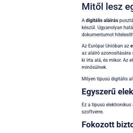
Mitől lesz e
A
digitális aláírás
pusztán
készül. Ugyanolyan hatás
dokumentumot hitelesíth
Az Európai Unióban az
e
az aláíró azonosítására 
ki írta alá, és mikor. Az
minősülnek.
Milyen típusú digitális 
Egyszerű elek
Ez a típusú elektroniku
szoftverre.
Fokozott bizt