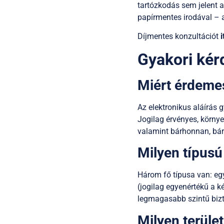
tartózkodás sem jelent a
papírmentes irodával – a 
Díjmentes konzultációt
i
Gyakori kér
Miért érdemes
Az elektronikus aláírás g
Jogilag érvényes, körny
valamint bárhonnan, bá
Milyen típusú
Három fő típusa van: egy
(jogilag egyenértékű a ké
legmagasabb szintű bizto
Milyen terüle