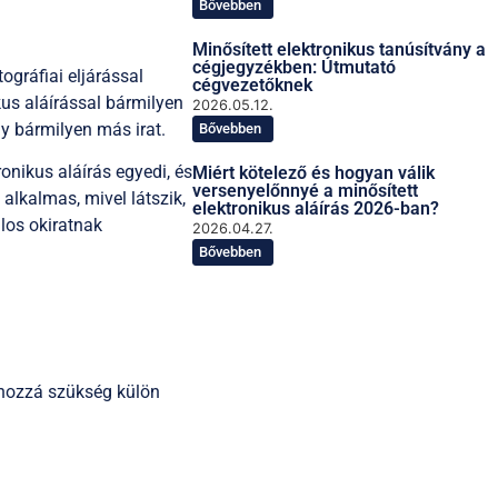
Bővebben
Minősített elektronikus tanúsítvány a
cégjegyzékben: Útmutató
ográfiai eljárással
cégvezetőknek
kus aláírással bármilyen
2026.05.12.
y bármilyen más irat.
Bővebben
onikus aláírás egyedi, és
Miért kötelező és hogyan válik
versenyelőnnyé a minősített
alkalmas, mivel látszik,
elektronikus aláírás 2026-ban?
alos okiratnak
2026.04.27.
Bővebben
 hozzá szükség külön