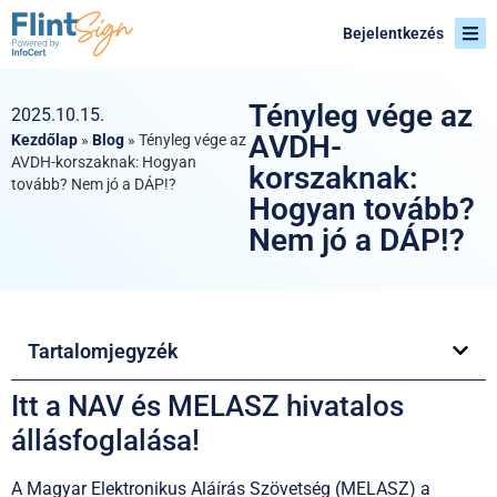
Bejelentkezés
Tényleg vége az
2025.10.15.
AVDH-
Kezdőlap
»
Blog
»
Tényleg vége az
AVDH-korszaknak: Hogyan
korszaknak:
tovább? Nem jó a DÁP!?
Hogyan tovább?
Nem jó a DÁP!?
Tartalomjegyzék
Itt a NAV és MELASZ hivatalos
állásfoglalása!
A Magyar Elektronikus Aláírás Szövetség (MELASZ) a