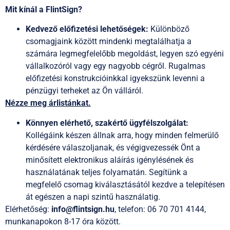
Mit kínál a FlintSign?
Kedvező előfizetési lehetőségek:
Különböző
csomagjaink között mindenki megtalálhatja a
számára legmegfelelőbb megoldást, legyen szó egyéni
vállalkozóról vagy egy nagyobb cégről. Rugalmas
előfizetési konstrukcióinkkal igyekszünk levenni a
pénzügyi terheket az Ön válláról.
Nézze meg árlistánkat.
Könnyen elérhető, szakértő ügyfélszolgálat:
Kollégáink készen állnak arra, hogy minden felmerülő
kérdésére válaszoljanak, és végigvezessék Önt a
minősített elektronikus aláírás igénylésének és
használatának teljes folyamatán. Segítünk a
megfelelő csomag kiválasztásától kezdve a telepítésen
át egészen a napi szintű használatig.
Elérhetőség:
info@flintsign.hu
, telefon: 06 70 701 4144,
munkanapokon 8-17 óra között.