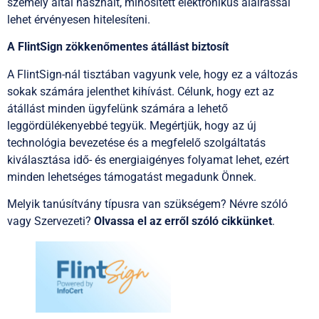
személy által használt, minősített elektronikus aláírással
lehet érvényesen hitelesíteni.
A FlintSign zökkenőmentes átállást biztosít
A FlintSign-nál tisztában vagyunk vele, hogy ez a változás
sokak számára jelenthet kihívást. Célunk, hogy ezt az
átállást minden ügyfelünk számára a lehető
leggördülékenyebbé tegyük. Megértjük, hogy az új
technológia bevezetése és a megfelelő szolgáltatás
kiválasztása idő- és energiaigényes folyamat lehet, ezért
minden lehetséges támogatást megadunk Önnek.
Melyik tanúsítvány típusra van szükségem? Névre szóló
vagy Szervezeti?
Olvassa el az erről szóló cikkünket
.