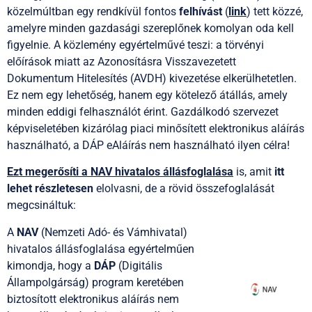
közelmúltban egy rendkívül fontos
felhívást
(
link
) tett közzé,
amelyre minden gazdasági szereplőnek komolyan oda kell
figyelnie. A közlemény egyértelművé teszi: a törvényi
előírások miatt az Azonosításra Visszavezetett
Dokumentum Hitelesítés (AVDH) kivezetése elkerülhetetlen.
Ez nem egy lehetőség, hanem egy kötelező átállás, amely
minden eddigi felhasználót érint. Gazdálkodó szervezet
képviseletében kizárólag piaci minősített elektronikus aláírás
használható, a DÁP eAláírás nem használható ilyen célra!
Ezt megerősíti a NAV hivatalos állásfoglalása
is, amit
itt
lehet részletesen
elolvasni, de a rövid összefoglalását
megcsináltuk:
A
NAV
(Nemzeti Adó- és Vámhivatal)
hivatalos állásfoglalása egyértelműen
kimondja, hogy a
DÁP
(Digitális
Állampolgárság) program keretében
biztosított elektronikus aláírás nem