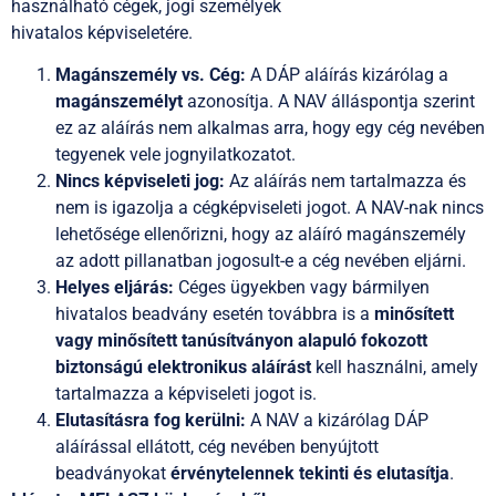
használható cégek, jogi személyek
hivatalos képviseletére.
Magánszemély vs. Cég:
A DÁP aláírás kizárólag a
magánszemélyt
azonosítja. A NAV álláspontja szerint
ez az aláírás nem alkalmas arra, hogy egy cég nevében
tegyenek vele jognyilatkozatot.
Nincs képviseleti jog:
Az aláírás nem tartalmazza és
nem is igazolja a cégképviseleti jogot. A NAV-nak nincs
lehetősége ellenőrizni, hogy az aláíró magánszemély
az adott pillanatban jogosult-e a cég nevében eljárni.
Helyes eljárás:
Céges ügyekben vagy bármilyen
hivatalos beadvány esetén továbbra is a
minősített
vagy minősített tanúsítványon alapuló fokozott
biztonságú elektronikus aláírást
kell használni, amely
tartalmazza a képviseleti jogot is.
Elutasításra fog kerülni:
A NAV a kizárólag DÁP
aláírással ellátott, cég nevében benyújtott
beadványokat
érvénytelennek tekinti és elutasítja
.